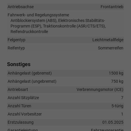
Antriebsachse
Frontantrieb
Fahrwerk- und Regelungssysteme
Antiblockiersystem (ABS), Elektronisches Stabilitäts-
Programm (ESP), Traktionskontrolle (ASR/CTS/ETS),
Reifendruckkontrolle
Felgentyp
Leichtmetallfelge
Reifentyp
Sommerreifen
Sonstiges
Anhängelast (gebremst)
1500 kg
Anhängelast (ungebremst)
750 kg
Antriebsart
Verbrennungsmotor (ICE)
Anzahl Sitzplätze
7
Anzahl Türen
5-türig
Anzahl Vorbesitzer
1
Erstzulassung
01.05.2025
Garantieleistung
Fahrzeuggarantie