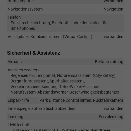
Bordcomputer
vorhanden
Navigationssystem
Navigation
Telefon
Freisprecheinrichtung, Bluetooth, Induktionsladen für
Smartphones
Volldigitales Kombiinstrument (Virtual Cockpit)
vorhanden
Sicherheit & Assistenz
Airbags
Beifahrerairbag
Assistenzsysteme
Regensensor, Tempomat, Notbremsassistent (City-Safety),
Berganfahrassistent, Spurhalteassistent,
Verkehrzeichenerkennung, Toter-Winkel-Assistent,
Notrufsystem, Abstandswarner, Geschwindigkeitsbegrenzer
Einparkhilfe
Park Distance Control hinten, Rückfahrkamera
Innenspiegel automatisch abblendend
vorhanden
Lenkung
Servolenkung
Lichttechnik
Lichtsensor, Tagfahrlicht, LED-Scheinwerfer, Blendfreies