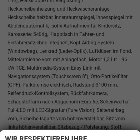
Life), Heckklappe mit Verglasung /
Heckscheibenheizung und Heckwischeranlage,
Heckscheibe heizbar, Innenraumspiegel, Innenspiegel mit
Abblendautomatik, Isofix-Aufnahmen für Kindersitz,
Karosserie: 5-türig, Klapptisch in Fahrer- und
Beifahrersitzlehne integriert, Kopf-Airbag-System
(Windowbag), Lenkrad (Leder-Optik), Luftdüsen im Fond,
Mittelarmlehne vorn mit Ablagefach, Motor 1,3 Ltr. - 96
kW TCE, Multimedia-System Easy Link mit
Navigationssystem (Touchscreen 8"), Otto-Partikelfilter
(GPF), Parkbremse elektrisch, Radstand 3100 mm,
Reifendruck-Kontrollsystem, Rückfahrkamera,
Schadstoffarm nach Abgasnorm Euro 6e, Scheinwerfer
Full-LED mit LED-Signatur (Pure Vision), Seitenairbag
vorn, Sicherheitsgurte vorn höhenverstellbar, Sitz vorn
links höhenverstellbar, Sitzbezug / Polsterung: Stoff,
Sonnenblenden mit Spiegel (beleuchtet), Start/Stop-
WIR RESPEKTIEREN IHRE