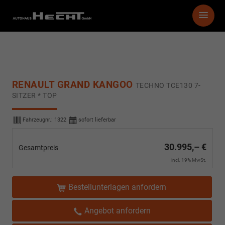
RENAULT GRAND KANGOO
TECHNO TCE130 7-
SITZER * TOP
Fahrzeugnr.:
1322
sofort lieferbar
30.995,– €
Gesamtpreis
incl. 19% MwSt.
Bestellunterlagen anfordern
Angebot anfordern