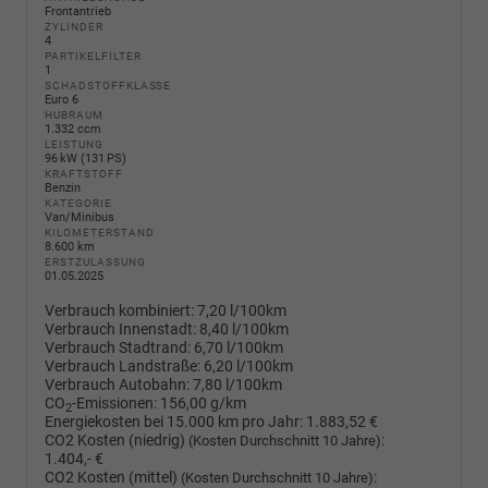
Frontantrieb
ZYLINDER
4
PARTIKELFILTER
1
SCHADSTOFFKLASSE
Euro 6
HUBRAUM
1.332 ccm
LEISTUNG
96 kW (131 PS)
KRAFTSTOFF
Benzin
KATEGORIE
Van/Minibus
KILOMETERSTAND
8.600 km
ERSTZULASSUNG
01.05.2025
Verbrauch kombiniert:
7,20 l/100km
Verbrauch Innenstadt:
8,40 l/100km
Verbrauch Stadtrand:
6,70 l/100km
Verbrauch Landstraße:
6,20 l/100km
Verbrauch Autobahn:
7,80 l/100km
CO
-Emissionen:
156,00 g/km
2
Energiekosten bei 15.000 km pro Jahr:
1.883,52 €
CO2 Kosten (niedrig)
:
(Kosten Durchschnitt 10 Jahre)
1.404,- €
CO2 Kosten (mittel)
:
(Kosten Durchschnitt 10 Jahre)