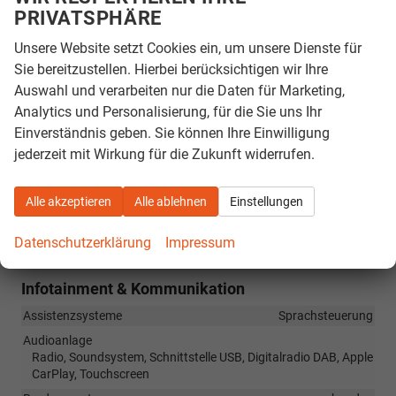
Anlage, Stoßfänger Wagenfarbe, Verglasung hinten stark
PRIVATSPHÄRE
abgedunkelt, Warnanlage für Sicherheitsgurte
Unsere Website setzt Cookies ein, um unsere Dienste für
Innen
Sie bereitzustellen. Hierbei berücksichtigen wir Ihre
Auswahl und verarbeiten nur die Daten für Marketing,
Armlehnen
Fahrer
Analytics und Personalisierung, für die Sie uns Ihr
Fensterheber
elektrisch
Einverständnis geben. Sie können Ihre Einwilligung
Gepäckraumabtrennung
vorhanden
jederzeit mit Wirkung für die Zukunft widerrufen.
Klimatisierung
Klimaautomatik
Lenkrad
in Leder, mit Multifunktionen
Alle akzeptieren
Alle ablehnen
Einstellungen
Sitze
Isofix (Kindersitzbefestigung), Sitzheizung
Sitze: Lordosenstütze
Fahrer
Datenschutzerklärung
Impressum
Infotainment & Kommunikation
Assistenzsysteme
Sprachsteuerung
Audioanlage
Radio, Soundsystem, Schnittstelle USB, Digitalradio DAB, Apple
CarPlay, Touchscreen