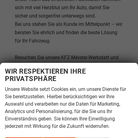
sich mit viel Herzblut um Ihr Auto, damit Sie
sicher und sorgenfrei unterwegs sind.
Bei uns stehen Sie als Kunde im Mittelpunkt – wir
beraten Sie ehrlich und finden die beste Lösung
für Ihr Fahrzeug.
Besuchen Sie unsere KFZ-Meister-Werkstatt und
erleben Sie Service, auf den Sie sich verlassen
WIR RESPEKTIEREN IHRE
können.
PRIVATSPHÄRE
Unsere Website setzt Cookies ein, um unsere Dienste für
Wir freuen uns auf Ihren Besuch!
Sie bereitzustellen. Hierbei berücksichtigen wir Ihre
Auswahl und verarbeiten nur die Daten für Marketing,
Ihr Autohaus in Weingarten.
Analytics und Personalisierung, für die Sie uns Ihr
Einverständnis geben. Sie können Ihre Einwilligung
jederzeit mit Wirkung für die Zukunft widerrufen.