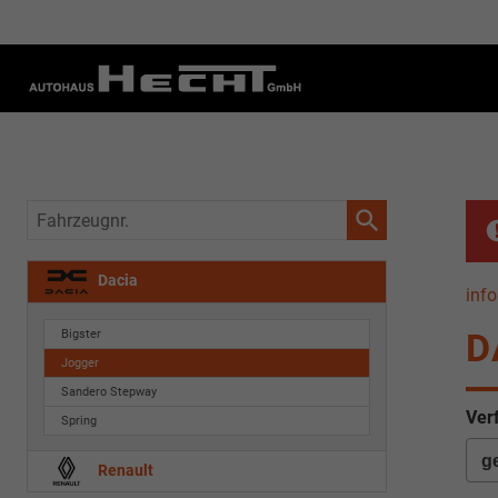
Fahrzeugnr.
Dacia
info
D
Bigster
Jogger
Sandero Stepway
Ver
Spring
Renault