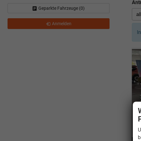
Ant
Geparkte Fahrzeuge (
0
)
Anmelden
I
U
b