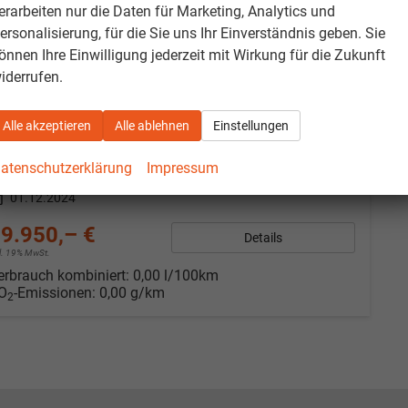
erarbeiten nur die Daten für Marketing, Analytics und
ersonalisierung, für die Sie uns Ihr Einverständnis geben. Sie
önnen Ihre Einwilligung jederzeit mit Wirkung für die Zukunft
acia Jogger
xtreme+ TCe110 7-Sitzer *Top Ausstattung
iderrufen.
fort lieferbar
Alle akzeptieren
Alle ablehnen
Einstellungen
eugnr.
1354
Getriebe
Schaltgetriebe
tstoff
Benzin
Außenfarbe
Zeder Grün Metallic
atenschutzerklärung
Impressum
tung
81 kW (110 PS)
Kilometerstand
11.950 km
01.12.2024
9.950,– €
Details
cl. 19% MwSt.
erbrauch kombiniert:
0,00 l/100km
O
-Emissionen:
0,00 g/km
2